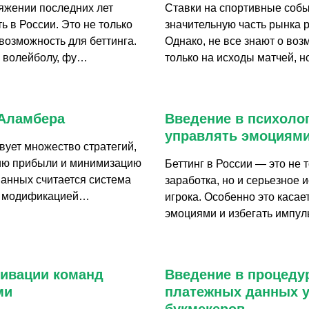
яжении последних лет
Ставки на спортивные собы
 в России. Это не только
значительную часть рынка 
 возможность для беттинга.
Однако, не все знают о воз
у волейболу, фу…
только на исходы матчей, н
’Аламбера
Введение в психолог
управлять эмоциям
вует множество стратегий,
ию прибыли и минимизацию
Беттинг в России — это не 
ванных считается система
заработка, но и серьезное 
ся модификацией…
игрока. Особенно это каса
эмоциями и избегать импу
тивации команд
Введение в процеду
ми
платежных данных у
букмекеров