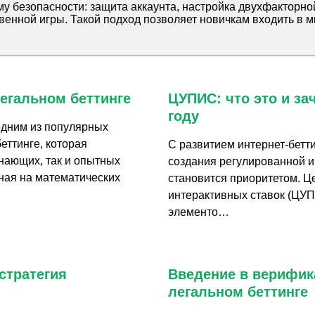
му безопасности: защита аккаунта, настройка двухфакторно
венной игры. Такой подход позволяет новичкам входить в м
егальном беттинге
ЦУПИС: что это и за
году
одним из популярных
еттинге, которая
С развитием интернет-бетти
нающих, так и опытных
создания регулированной и
нная на математических
становится приоритетом. Ц
интерактивных ставок (ЦУ
элементо…
стратегия
Введение в верифик
легальном беттинге