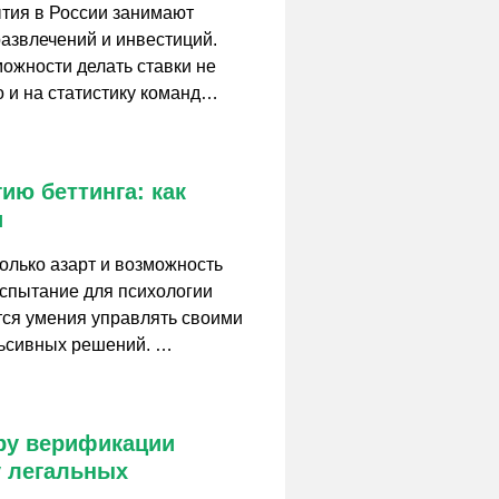
тия в России занимают
развлечений и инвестиций.
можности делать ставки не
о и на статистику команд…
ию беттинга: как
и
только азарт и возможность
испытание для психологии
ется умения управлять своими
льсивных решений. …
ру верификации
 легальных