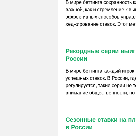
В мире беттинга сохранность к
важной, как и стремление к в
эффективных способов управл
хеджирование ставок. Этот ме
Рекордные серии выиг
России
В мире беттинга каждый игрок 
успешных ставок. В России, гд
регулируется, такие серии не 
внимание общественности, но
Сезонные ставки на п
в России