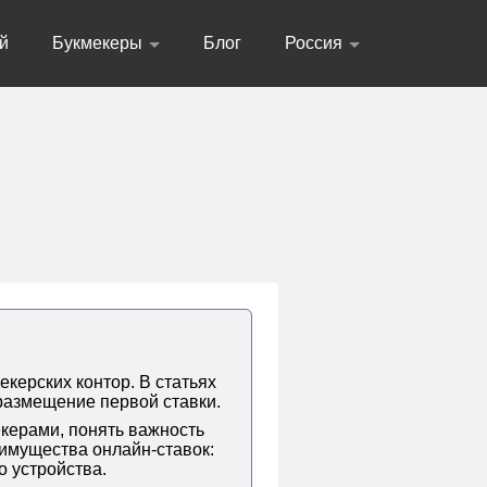
й
Букмекеры
Блог
Россия
керских контор. В статьях
размещение первой ставки.
керами, понять важность
имущества онлайн‑ставок:
о устройства.