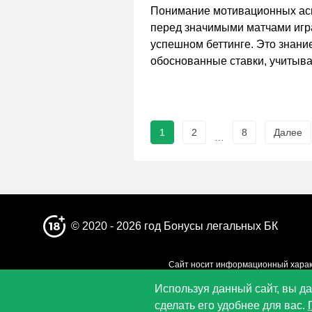
Понимание мотивационных ас
перед значимыми матчами игра
успешном беттинге. Это знани
обоснованные ставки, учитыва
1
2
8
Далее
…
© 2020 - 2026 год Бонусы легальных БК
Сайт носит информационный характе
Свидетельство о регистрации средств массовой информац
Используя данный сайт, вы д
Частичное или полное использование материалов (изображения
сделать его удобнее для вас.