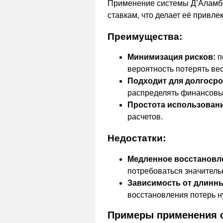
Применение системы Д’Аламбе
ставкам, что делает её привле
Преимущества:
Минимизация рисков:
п
вероятность потерять ве
Подходит для долгосро
распределять финансовы
Простота использовани
расчетов.
Недостатки:
Медленное восстановл
потребоваться значитель
Зависимость от длинн
восстановления потерь н
Примеры применения 