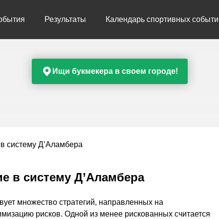
обытия
Результаты
Календарь спортивных событи
Ищи букмекера в своем городе!
в систему Д’Аламбера
е в систему Д’Аламбера
твует множество стратегий, направленных на
мизацию рисков. Одной из менее рискованных считается