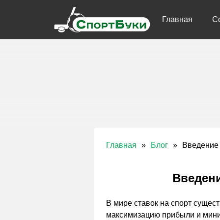
Главная
С
Главная
»
Блог
»
Введение 
Введени
В мире ставок на спорт сущес
максимизацию прибыли и мини