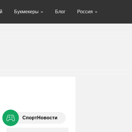
й
Букмекеры
Блог
Россия
СпортНовости