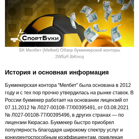
БК Мелбет (Melbet) Обзор букмекерской конторы
2W5zFJbKncq
История и основная информация
Букмекерская контора “Мелбет” была основана в 2012
году и с тех пор прочно утвердилась на рынке ставок. В
России букмекер работает на основании лицензий от
07.11.2012 № Л027-00108-77/00395491, от 03.08.2021
№ Л027-00108-77/00395496, в других странах — по
лицензии Кюрасао. Букмекер быстро приобрел
популярность благодаря широкому спектру услуг и
конкурентоспособным коэффициентам, привлекая