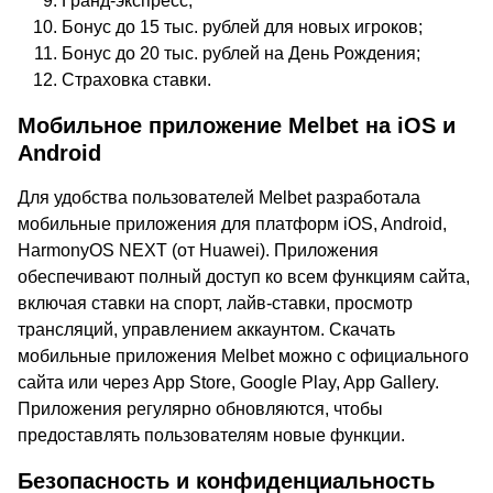
Гранд-экспресс;
Бонус до 15 тыс. рублей для новых игроков;
Бонус до 20 тыс. рублей на День Рождения;
Страховка ставки.
Мобильное приложение Melbet на iOS и
Android
Для удобства пользователей Melbet разработала
мобильные приложения для платформ iOS, Android,
HarmonyOS NEXT (от Huawei). Приложения
обеспечивают полный доступ ко всем функциям сайта,
включая ставки на спорт, лайв-ставки, просмотр
трансляций, управлением аккаунтом. Скачать
мобильные приложения Melbet можно с официального
сайта или через App Store, Google Play, App Gallery.
Приложения регулярно обновляются, чтобы
предоставлять пользователям новые функции.
Безопасность и конфиденциальность