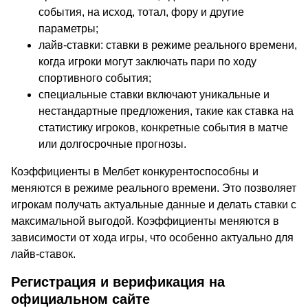
события, на исход, тотал, фору и другие
параметры;
лайв-ставки: ставки в режиме реального времени,
когда игроки могут заключать пари по ходу
спортивного события;
специальные ставки включают уникальные и
нестандартные предложения, такие как ставка на
статистику игроков, конкретные события в матче
или долгосрочные прогнозы.
Коэффициенты в Мелбет конкурентоспособны и
меняются в режиме реального времени. Это позволяет
игрокам получать актуальные данные и делать ставки с
максимальной выгодой. Коэффициенты меняются в
зависимости от хода игры, что особенно актуально для
лайв-ставок.
Регистрация и верификация на
официальном сайте