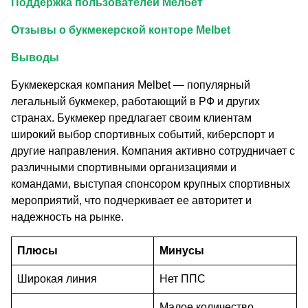
Поддержка пользователей Мелбет
Отзывы о букмекерской конторе Melbet
Выводы
Букмекерская компания Melbet — популярный
легальный букмекер, работающий в РФ и других
странах. Букмекер предлагает своим клиентам
широкий выбор спортивных событий, киберспорт и
другие направления. Компания активно сотрудничает с
различными спортивными организациями и
командами, выступая спонсором крупных спортивных
мероприятий, что подчеркивает ее авторитет и
надежность на рынке.
Плюсы
Минусы
Широкая линия
Нет ППС
Малое количество