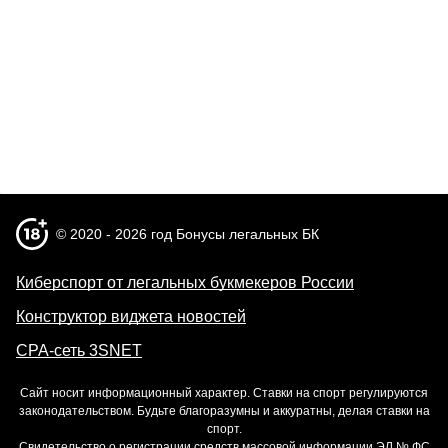
© 2020 - 2026 год Бонусы легальных БК
Киберспорт от легальных букмекеров России
Конструктор виджета новостей
CPA-сеть 3SNET
Сайт носит информационный характер. Ставки на спорт регулируются
законодательством. Будьте благоразумны и аккуратны, делая ставки на
спорт.
Свидетельство о регистрации средств массовой информации ЭЛ № ФС