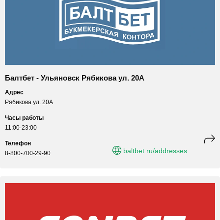
Балтбет - Ульяновск Рябикова ул. 20А
Адрес
Рябикова ул. 20А
Часы работы
11:00-23:00
Телефон
baltbet.ru/addresses
8-800-700-29-90