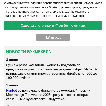
компьютерных технологий и перспективу развития онлайн-ставок. Имея
российскую лицензию, компания Фонбет ориентируется, прежде всего,
на отечественного игрока, но при этом развивает возможность
пользоваться услугами конторы жителям других государств.
Сделать ставку в Фонбет онлайн
Найти еще
НОВОСТИ БУКМЕКЕРА
3 июля
Букмекерская компания «Фонбет» подготовила
предложение для пользователей раздела «Игры 24/7». За
выигрышные ставки игрокам доступны фрибеты от 500 до
100 000 рублей.
1 июля
Fonbet
вошел в число финалистов ежегодной премии
Metaratings Top Awards 2026 сразу во всех категориях,
связанных с букмекерской индустрией.