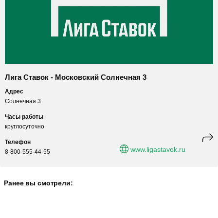
Лига Ставок - Московский Солнечная 3
Адрес
Солнечная 3
Часы работы
круглосуточно
Телефон
www.ligastavok.ru
8-800-555-44-55
Ранее вы смотрели: