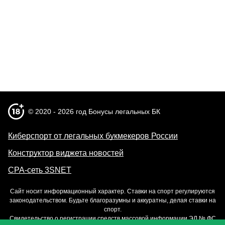
© 2020 - 2026 год Бонусы легальных БК
Киберспорт от легальных букмекеров России
Конструктор виджета новостей
CPA-сеть 3SNET
Сайт носит информационный характер. Ставки на спорт регулируются
законодательством. Будьте благоразумны и аккуратны, делая ставки на
спорт.
Свидетельство о регистрации средств массовой информации ЭЛ № ФС