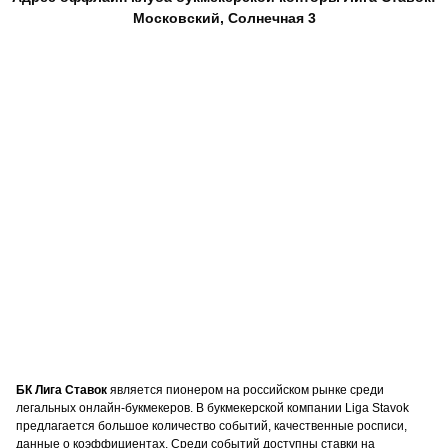
Московский, Солнечная 3
БК Лига Ставок
является пионером на российском рынке среди
легальных онлайн-букмекеров. В букмекерской компании Liga Stavok
предлагается большое количество событий, качественные росписи,
данные о коэффициентах. Среди событий доступны ставки на