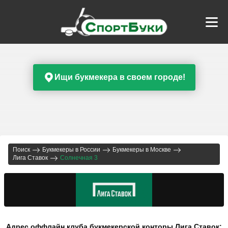
Ищи букмекера в своем городе!
Поиск
Букмекеры в России
Букмекеры в Москве
Лига Ставок
Солнечная 3
Адрес оффлайн клуба букмекерской конторы Лига Ставок: