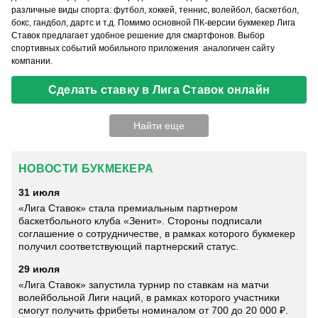
различные виды спорта: футбол, хоккей, теннис, волейбол, баскетбол,
бокс, гандбол, дартс и т.д. Помимо основной ПК-версии букмекер Лига
Ставок предлагает удобное решение для смартфонов. Выбор
спортивных событий мобильного приложения аналогичен сайту
компании.
Сделать ставку в Лига Ставок онлайн
Найти еще
НОВОСТИ БУКМЕКЕРА
31 июля
«Лига Ставок» стала премиальным партнером
баскетбольного клуба «Зенит». Стороны подписали
соглашение о сотрудничестве, в рамках которого букмекер
получил соответствующий партнерский статус.
29 июля
«Лига Ставок» запустила турнир по ставкам на матчи
волейбольной Лиги наций, в рамках которого участники
смогут получить фрибеты номиналом от 700 до 20 000 ₽.