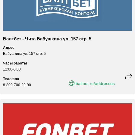
Балтбет - Чита Бабушкина ул. 157 стр. 5
Адрес
Бабушкина ул. 157 стр. 5
Часы работы
12:00-0:00
Телефон
baltbet.ru/addresses
8-800-700-29-90