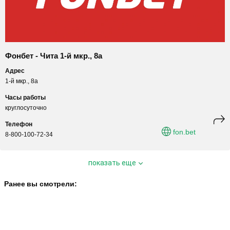
Фонбет - Чита 1-й мкр., 8а
Адрес
1-й мкр., 8а
Часы работы
круглосуточно
Телефон
fon.bet
8-800-100-72-34
показать еще
Ранее вы смотрели: