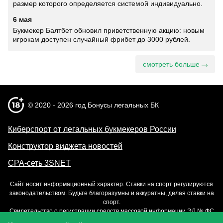
размер которого определяется системой индивидуально.
6 мая
Букмекер Балтбет обновил приветственную акцию: новым
игрокам доступен случайный фрибет до 3000 рублей.
смотреть больше
© 2020 - 2026 год Бонусы легальных БК
Киберспорт от легальных букмекеров России
Конструктор виджета новостей
CPA-сеть 3SNET
Сайт носит информационный характер. Ставки на спорт регулируются
законодательством. Будьте благоразумны и аккуратны, делая ставки на
спорт.
Свидетельство о регистрации средств массовой информации ЭЛ № ФС
77 - ‍90004 выдано Федеральной службой по надзору в сфере связи,