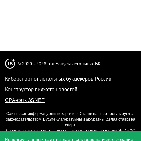
© 2020 - 2026 год Бонусы легальных БК
Киберспорт от легальных букмекеров России
Конструктор виджета новостей
CPA-сеть 3SNET
Сайт носит информационный характер. Ставки на спорт регулируются
законодательством. Будьте благоразумны и аккуратны, делая ставки на
спорт.
Свидетельство о регистрации средств массовой информации ЭЛ № ФС
77 - ‍90004 выдано Федеральной службой по надзору в сфере связи,
Используя данный сайт, вы даете согласие на использование