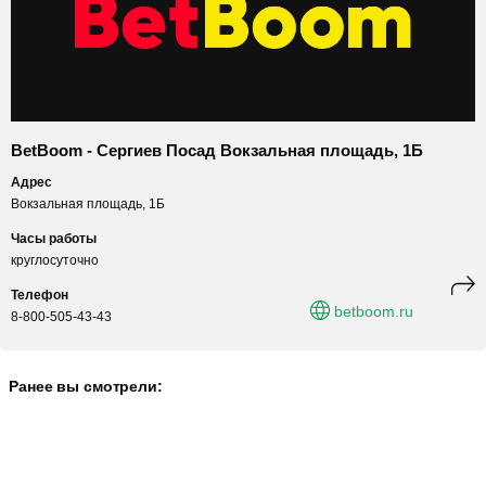
BetBoom - Сергиев Посад Вокзальная площадь, 1Б
Адрес
Вокзальная площадь, 1Б
Часы работы
круглосуточно
Телефон
betboom.ru
8-800-505-43-43
Ранее вы смотрели: