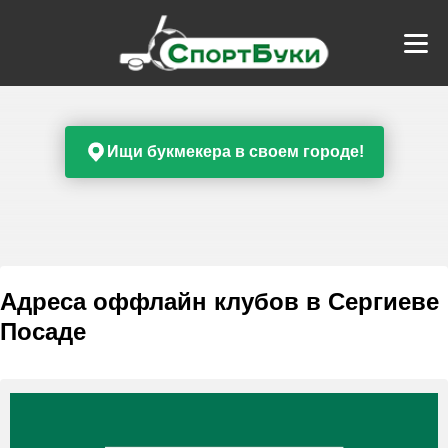
Ищи букмекера в своем городе!
Адреса оффлайн клубов в Сергиеве
Посаде