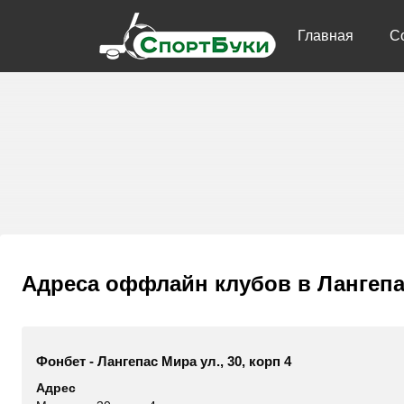
Главная
С
Адреса оффлайн клубов в Лангепа
Фонбет - Лангепас Мира ул., 30, корп 4
Адрес