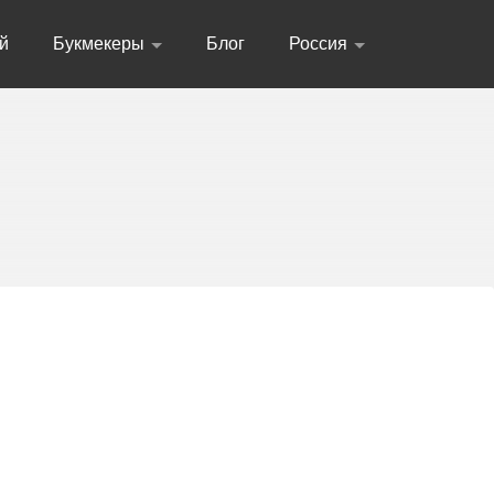
й
Букмекеры
Блог
Россия