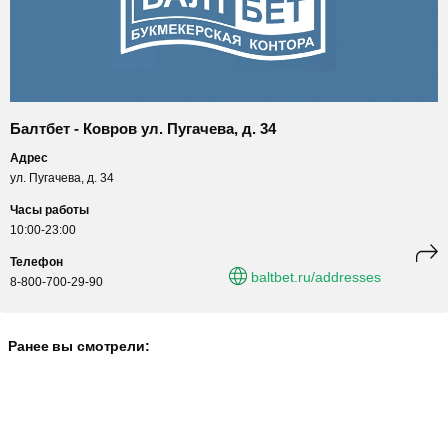
Балтбет - Ковров ул. Пугачева, д. 34
Адрес
ул. Пугачева, д. 34
Часы работы
10:00-23:00
Телефон
baltbet.ru/addresses
8-800-700-29-90
Ранее вы смотрели: