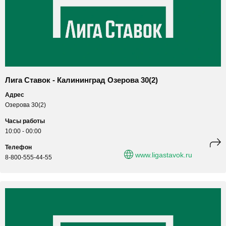
Лига Ставок - Калининград Озерова 30(2)
Адрес
Озерова 30(2)
Часы работы
10:00 - 00:00
Телефон
www.ligastavok.ru
8-800-555-44-55