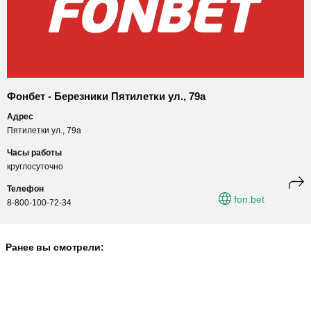
Фонбет - Березники Пятилетки ул., 79а
Адрес
Пятилетки ул., 79а
Часы работы
круглосуточно
Телефон
fon.bet
8-800-100-72-34
Ранее вы смотрели: