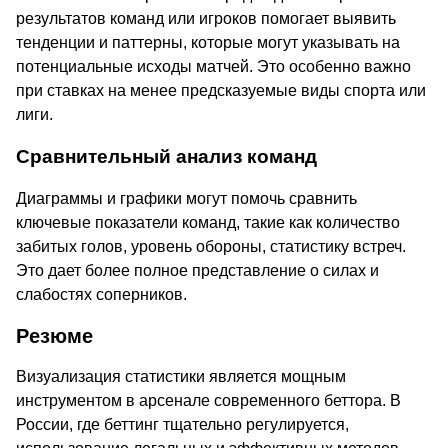
результатов команд или игроков помогает выявить
тенденции и паттерны, которые могут указывать на
потенциальные исходы матчей. Это особенно важно
при ставках на менее предсказуемые виды спорта или
лиги.
Сравнительный анализ команд
Диаграммы и графики могут помочь сравнить
ключевые показатели команд, такие как количество
забитых голов, уровень обороны, статистику встреч.
Это дает более полное представление о силах и
слабостях соперников.
Резюме
Визуализация статистики является мощным
инструментом в арсенале современного беттора. В
России, где беттинг тщательно регулируется,