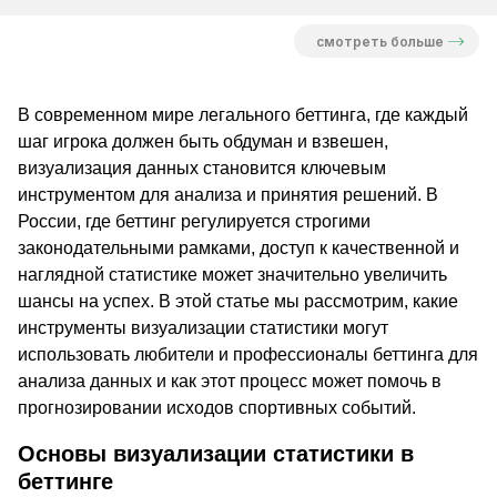
смотреть больше
В современном мире легального беттинга, где каждый
шаг игрока должен быть обдуман и взвешен,
визуализация данных становится ключевым
инструментом для анализа и принятия решений. В
России, где беттинг регулируется строгими
законодательными рамками, доступ к качественной и
наглядной статистике может значительно увеличить
шансы на успех. В этой статье мы рассмотрим, какие
инструменты визуализации статистики могут
использовать любители и профессионалы беттинга для
анализа данных и как этот процесс может помочь в
прогнозировании исходов спортивных событий.
Основы визуализации статистики в
беттинге