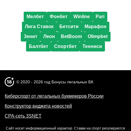
Мелбет
Фонбет
Winline
Pari
Лига Ставок
Бетсити
Марафон
Зенит
Леон
BetBoom
Olimpbet
Балтбет
Спортбет
Тенниси
© 2020 - 2026 год Бонусы легальных БК
Киберспорт от легальных букмекеров России
Конструктор виджета новостей
CPA-сеть 3SNET
Сайт носит информационный характер. Ставки на спорт регулируются