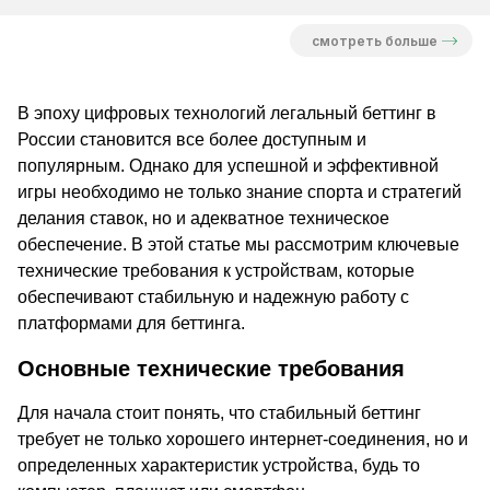
смотреть больше
В эпоху цифровых технологий легальный беттинг в
России становится все более доступным и
популярным. Однако для успешной и эффективной
игры необходимо не только знание спорта и стратегий
делания ставок, но и адекватное техническое
обеспечение. В этой статье мы рассмотрим ключевые
технические требования к устройствам, которые
обеспечивают стабильную и надежную работу с
платформами для беттинга.
Основные технические требования
Для начала стоит понять, что стабильный беттинг
требует не только хорошего интернет-соединения, но и
определенных характеристик устройства, будь то