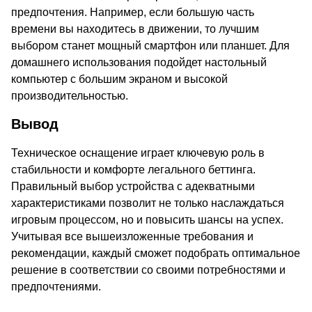
предпочтения. Например, если большую часть
времени вы находитесь в движении, то лучшим
выбором станет мощный смартфон или планшет. Для
домашнего использования подойдет настольный
компьютер с большим экраном и высокой
производительностью.
Вывод
Техническое оснащение играет ключевую роль в
стабильности и комфорте легального беттинга.
Правильный выбор устройства с адекватными
характеристиками позволит не только наслаждаться
игровым процессом, но и повысить шансы на успех.
Учитывая все вышеизложенные требования и
рекомендации, каждый сможет подобрать оптимальное
решение в соответствии со своими потребностями и
предпочтениями.