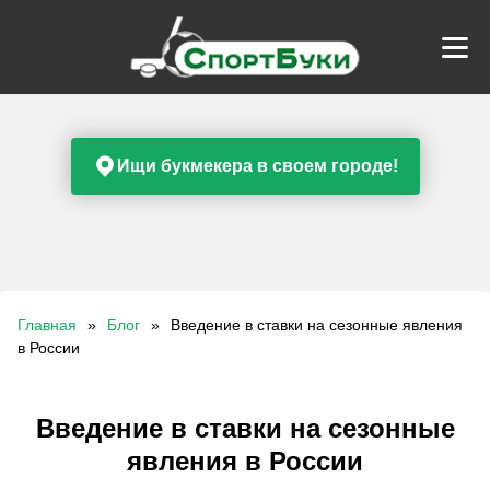
Ищи букмекера в своем городе!
Главная
»
Блог
»
Введение в ставки на сезонные явления
в России
Введение в ставки на сезонные
явления в России