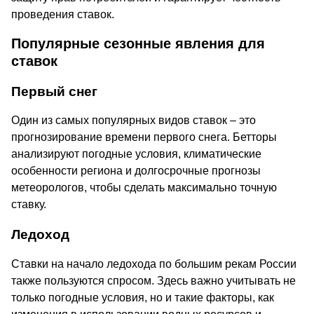
проведения ставок.
Популярные сезонные явления для
ставок
Первый снег
Один из самых популярных видов ставок – это
прогнозирование времени первого снега. Бетторы
анализируют погодные условия, климатические
особенности региона и долгосрочные прогнозы
метеорологов, чтобы сделать максимально точную
ставку.
Ледоход
Ставки на начало ледохода по большим рекам России
также пользуются спросом. Здесь важно учитывать не
только погодные условия, но и такие факторы, как