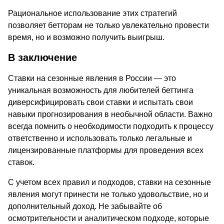
Рациональное использование этих стратегий
позволяет бетторам не только увлекательно провести
время, но и возможно получить выигрыш.
В заключение
Ставки на сезонные явления в России — это
уникальная возможность для любителей беттинга
диверсифицировать свои ставки и испытать свои
навыки прогнозирования в необычной области. Важно
всегда помнить о необходимости подходить к процессу
ответственно и использовать только легальные и
лицензированные платформы для проведения всех
ставок.
С учетом всех правил и подходов, ставки на сезонные
явления могут принести не только удовольствие, но и
дополнительный доход. Не забывайте об
осмотрительности и аналитическом подходе, которые