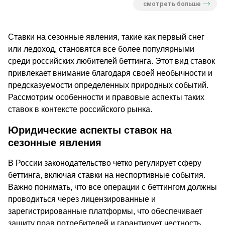
смотреть больше
Ставки на сезонные явления, такие как первый снег
или ледоход, становятся все более популярными
среди российских любителей беттинга. Этот вид ставок
привлекает внимание благодаря своей необычности и
предсказуемости определенных природных событий.
Рассмотрим особенности и правовые аспекты таких
ставок в контексте российского рынка.
Юридические аспекты ставок на
сезонные явления
В России законодательство четко регулирует сферу
беттинга, включая ставки на неспортивные события.
Важно понимать, что все операции с беттингом должны
проводиться через лицензированные и
зарегистрированные платформы, что обеспечивает
защиту прав потребителей и гарантирует честность