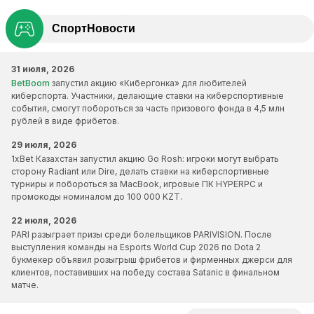
СпортНовости
31 июля, 2026
BetBoom
запустил акцию «Кибергонка» для любителей
киберспорта. Участники, делающие ставки на киберспортивные
события, смогут побороться за часть призового фонда в 4,5 млн
рублей в виде фрибетов.
29 июля, 2026
1xBet Казахстан запустил акцию Go Rosh: игроки могут выбрать
сторону Radiant или Dire, делать ставки на киберспортивные
турниры и побороться за MacBook, игровые ПК HYPERPC и
промокоды номиналом до 100 000 KZT.
22 июля, 2026
PARI разыграет призы среди болельщиков PARIVISION. После
выступления команды на Esports World Cup 2026 по Dota 2
букмекер объявил розыгрыш фрибетов и фирменных джерси для
клиентов, поставивших на победу состава Satanic в финальном
матче.