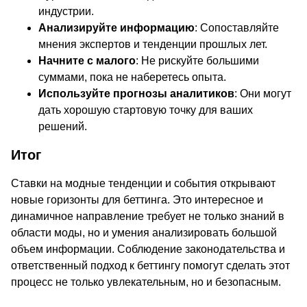
индустрии.
Анализируйте информацию
: Сопоставляйте
мнения экспертов и тенденции прошлых лет.
Начните с малого
: Не рискуйте большими
суммами, пока не наберетесь опыта.
Используйте прогнозы аналитиков
: Они могут
дать хорошую стартовую точку для ваших
решений.
Итог
Ставки на модные тенденции и события открывают
новые горизонты для беттинга. Это интересное и
динамичное направление требует не только знаний в
области моды, но и умения анализировать большой
объем информации. Соблюдение законодательства и
ответственный подход к беттингу помогут сделать этот
процесс не только увлекательным, но и безопасным.