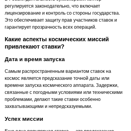
регулируется законодательно, что включает
лицензирование и контроль со стороны государства.
Это обеспечивает защиту прав участников ставок и
гарантирует прозрачность всех операций.
Какие аспекты космических миссий
привлекают ставки?
Дата и время запуска
Самым распространенным вариантом ставок на
космос является предсказание точной даты или
времени запуска космического аппарата. Задержки,
связанные с погодными условиями или техническими
проблемами, делают такие ставки особенно
захватывающими и непредсказуемыми.
Успех миссии