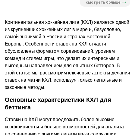
смотреть больше
Континентальная хоккейная лига (КХЛ) является одной
из крупнейших хоккейных лиг в мире и, безусловно,
самой значимой в России и странах Восточной
Европы. Особенности ставок на КХЛ отчасти
обусловлены форматом соревнований, уровнем
команд и стилем игры, что делает их интересным и
выгодным направлением для опытных бетторов. В
этой статье мы рассмотрим ключевые аспекты делания
ставок на матчи КХЛ, используя только легальные и
законные методы.
Основные характеристики КХЛ для
беттинга
Ставки на КХЛ могут предложить более высокие
коэффициенты и больше возможностей для анализа
по сравнению с другими лигами из-за следующих