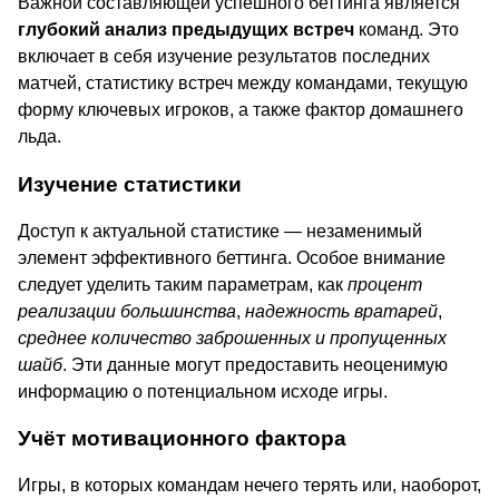
Важной составляющей успешного беттинга является
глубокий анализ предыдущих встреч
команд. Это
включает в себя изучение результатов последних
матчей, статистику встреч между командами, текущую
форму ключевых игроков, а также фактор домашнего
льда.
Изучение статистики
Доступ к актуальной статистике — незаменимый
элемент эффективного беттинга. Особое внимание
следует уделить таким параметрам, как
процент
реализации большинства
,
надежность вратарей
,
среднее количество заброшенных и пропущенных
шайб
. Эти данные могут предоставить неоценимую
информацию о потенциальном исходе игры.
Учёт мотивационного фактора
Игры, в которых командам нечего терять или, наоборот,