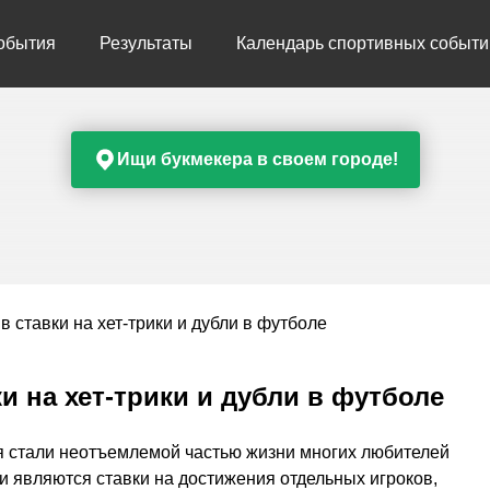
обытия
Результаты
Календарь спортивных событи
Ищи букмекера в своем городе!
в ставки на хет-трики и дубли в футболе
и на хет-трики и дубли в футболе
я стали неотъемлемой частью жизни многих любителей
 являются ставки на достижения отдельных игроков,