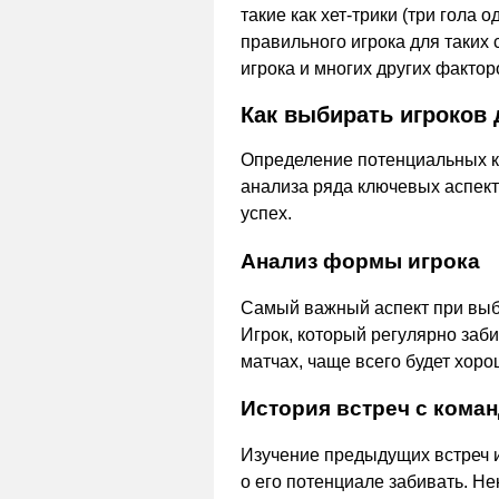
такие как хет-трики (три гола 
правильного игрока для таких 
игрока и многих других фактор
Как выбирать игроков 
Определение потенциальных ка
анализа ряда ключевых аспект
успех.
Анализ формы игрока
Самый важный аспект при выбо
Игрок, который регулярно заб
матчах, чаще всего будет хор
История встреч с кома
Изучение предыдущих встреч 
о его потенциале забивать. Н