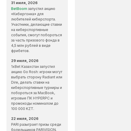
31 июля, 2026
BetBoom
запустил акцию
«Кибергонка» для
любителей киберспорта.
Участники, делающие ставки
на киберспортивные
события, смогут побороться
за часть призового фонда в
4,5 млн рублей в виде
фрибетов.
29 июля, 2026
1xBet Казахстан запустил
акцию Go Rosh: игроки могут
выбрать сторону Radiant или
Dire, делать ставки на
киберспортивные турниры и
побороться за MacBook,
игровые ПК HYPERPC и
промокоды номиналом до
100 000 KZT.
22 июля, 2026
PARI разыграет призы среди
болельщиков PARIVISION.