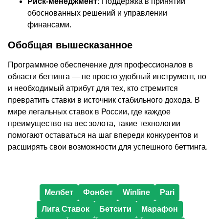
Риск-менеджмент:
Поддержка в принятии
обоснованных решений и управлении
финансами.
Обобщая вышесказанное
Программное обеспечение для профессионалов в
области беттинга — не просто удобный инструмент, но
и необходимый атрибут для тех, кто стремится
превратить ставки в источник стабильного дохода. В
мире легальных ставок в России, где каждое
преимущество на вес золота, такие технологии
помогают оставаться на шаг впереди конкурентов и
расширять свои возможности для успешного беттинга.
Мелбет
Фонбет
Winline
Pari
Лига Ставок
Бетсити
Марафон