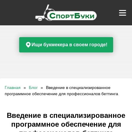
Ищи букмекера в своем городе!
Главная
»
Блог
»
Введение в специализированное
программное обеспечение для профессионалов беттинга
Введение в специализированное
программное обеспечение для