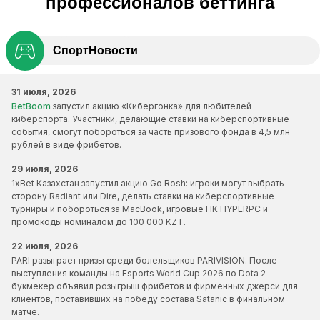
профессионалов беттинга
СпортНовости
31 июля, 2026
BetBoom
запустил акцию «Кибергонка» для любителей
киберспорта. Участники, делающие ставки на киберспортивные
события, смогут побороться за часть призового фонда в 4,5 млн
рублей в виде фрибетов.
29 июля, 2026
1xBet Казахстан запустил акцию Go Rosh: игроки могут выбрать
сторону Radiant или Dire, делать ставки на киберспортивные
турниры и побороться за MacBook, игровые ПК HYPERPC и
промокоды номиналом до 100 000 KZT.
22 июля, 2026
PARI разыграет призы среди болельщиков PARIVISION. После
выступления команды на Esports World Cup 2026 по Dota 2
букмекер объявил розыгрыш фрибетов и фирменных джерси для
клиентов, поставивших на победу состава Satanic в финальном
матче.