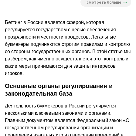
смотреть больше
Беттинг в России является сферой, которая
регулируется государством с целью обеспечения
прозрачности и честности процессов. Легальные
букмекеры подчиняются строгим правилам и контролю
со стороны государственных органов. В этой статье мы
разберем, как именно осуществляется этот контроль и
какие меры принимаются для защиты интересов
игроков.
Основные органы регулирования и
законодательная база
Деятельность букмекеров в России регулируется
несколькими ключевыми законами и органами.
Главным документом является Федеральный закон «О
государственном регулировании организации и
проведения азартных игр и о внесении изменений в