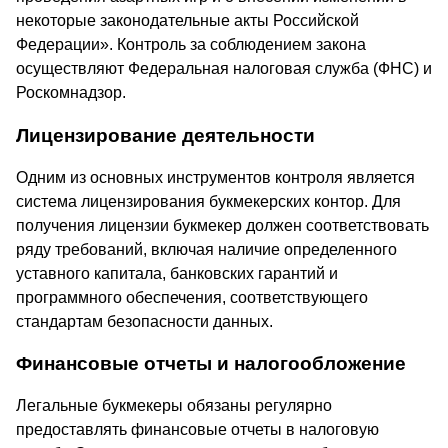
некоторые законодательные акты Российской
Федерации». Контроль за соблюдением закона
осуществляют Федеральная налоговая служба (ФНС) и
Роскомнадзор.
Лицензирование деятельности
Одним из основных инструментов контроля является
система лицензирования букмекерских контор. Для
получения лицензии букмекер должен соответствовать
ряду требований, включая наличие определенного
уставного капитала, банковских гарантий и
программного обеспечения, соответствующего
стандартам безопасности данных.
Финансовые отчеты и налогообложение
Легальные букмекеры обязаны регулярно
предоставлять финансовые отчеты в налоговую