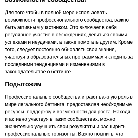
Для того чтобы в полной мере использовать
возможности профессионального сообщества, важно
быть активным участником. Это включает в себя
регулярное участие в обсуждениях, делиться своими
успехами и неудачами, а также помогать другим. Кроме
того, следует постоянно обновлять свои знания,
участвуя в образовательных программмах и следить за
последними тенденциями и изменениями в
законодательстве о беттинге.
Подытожим
Профессиональные сообщества играют важную роль в
мире легального беттинга, предоставляя необходимые
ресурсы, поддержку и возможности для роста. Находя
и активно участвуя в таких сообществах, можно
значительно улучшить свои результаты и расширить
профессиональные горизонты. Важно помнить, что