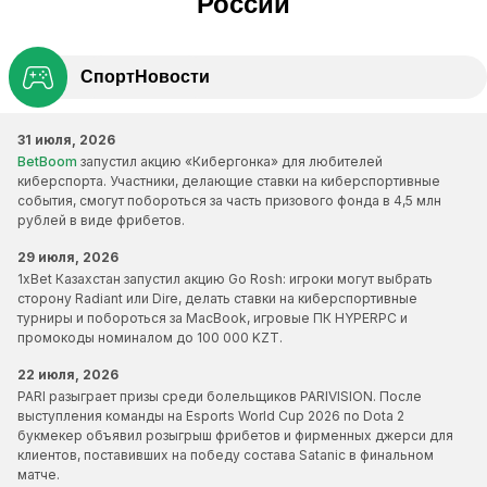
России
СпортНовости
31 июля, 2026
BetBoom
запустил акцию «Кибергонка» для любителей
киберспорта. Участники, делающие ставки на киберспортивные
события, смогут побороться за часть призового фонда в 4,5 млн
рублей в виде фрибетов.
29 июля, 2026
1xBet Казахстан запустил акцию Go Rosh: игроки могут выбрать
сторону Radiant или Dire, делать ставки на киберспортивные
турниры и побороться за MacBook, игровые ПК HYPERPC и
промокоды номиналом до 100 000 KZT.
22 июля, 2026
PARI разыграет призы среди болельщиков PARIVISION. После
выступления команды на Esports World Cup 2026 по Dota 2
букмекер объявил розыгрыш фрибетов и фирменных джерси для
клиентов, поставивших на победу состава Satanic в финальном
матче.