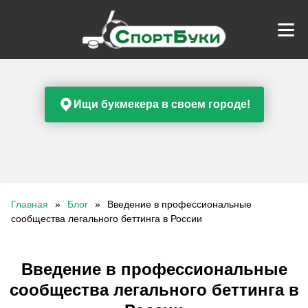
Ищи букмекера в своем городе!
Главная
»
Блог
»
Введение в профессиональные
сообщества легального беттинга в России
Введение в профессиональные
сообщества легального беттинга в