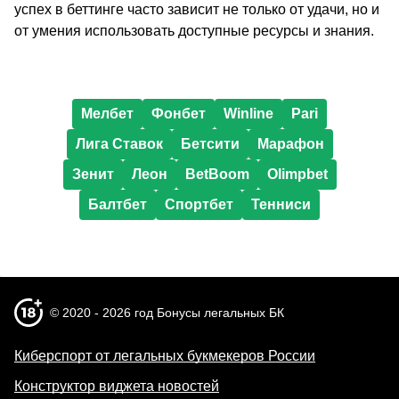
успех в беттинге часто зависит не только от удачи, но и
от умения использовать доступные ресурсы и знания.
Мелбет
Фонбет
Winline
Pari
Лига Ставок
Бетсити
Марафон
Зенит
Леон
BetBoom
Olimpbet
Балтбет
Спортбет
Тенниси
© 2020 - 2026 год Бонусы легальных БК
Киберспорт от легальных букмекеров России
Конструктор виджета новостей