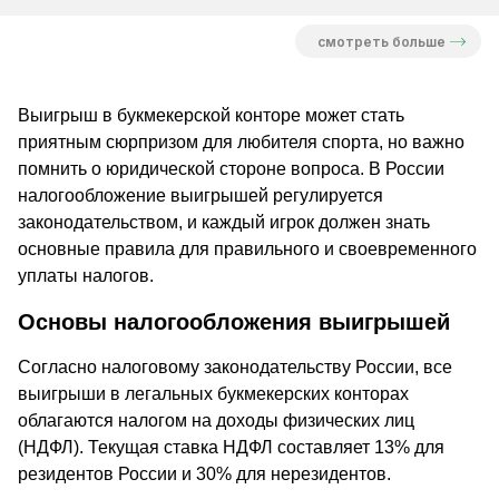
смотреть больше
Выигрыш в букмекерской конторе может стать
приятным сюрпризом для любителя спорта, но важно
помнить о юридической стороне вопроса. В России
налогообложение выигрышей регулируется
законодательством, и каждый игрок должен знать
основные правила для правильного и своевременного
уплаты налогов.
Основы налогообложения выигрышей
Согласно налоговому законодательству России, все
выигрыши в легальных букмекерских конторах
облагаются налогом на доходы физических лиц
(НДФЛ). Текущая ставка НДФЛ составляет 13% для
резидентов России и 30% для нерезидентов.