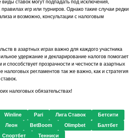
е виды ставок могут подпадать под исключения,
правилах игр или турниров. Однако такие случаи редки
ализа и возможно, консультации с налоговым
ьств в азартных играх важно для каждого участника
авильное удержание и декларирование налогов помогает
 и способствует прозрачности и честности в азартных
е налоговых регламентов так же важно, как и стратегия
ставок.
воих налоговых обязательствах!
Winline
Pari
Лига Ставок
Бетсити
Леон
BetBoom
Olimpbet
Балтбет
Спортбет
Тенниси