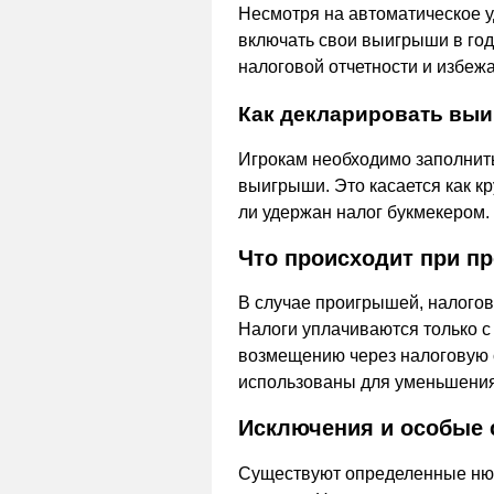
Несмотря на автоматическое у
включать свои выигрыши в го
налоговой отчетности и избеж
Как декларировать вы
Игрокам необходимо заполни
выигрыши. Это касается как кр
ли удержан налог букмекером.
Что происходит при п
В случае проигрышей, налого
Налоги уплачиваются только с
возмещению через налоговую си
использованы для уменьшения
Исключения и особые 
Существуют определенные нюа