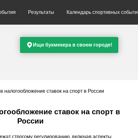
обытия
Результаты
Календарь спортивных событи
Ищи букмекера в своем городе!
в налогообложение ставок на спорт в России
огообложение ставок на спорт в
России
лежат строгому регулированию, включая аспекты