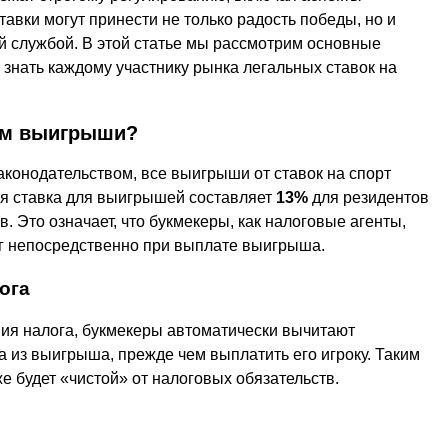
авки могут принести не только радость победы, но и
й службой. В этой статье мы рассмотрим основные
знать каждому участнику рынка легальных ставок на
ом выигрыши?
аконодательством, все выигрыши от ставок на спорт
ая ставка для выигрышей составляет
13%
для резидентов
. Это означает, что букмекеры, как налоговые агенты,
ог непосредственно при выплате выигрыша.
ога
ния налога, букмекеры автоматически вычитают
 из выигрыша, прежде чем выплатить его игроку. Таким
е будет «чистой» от налоговых обязательств.