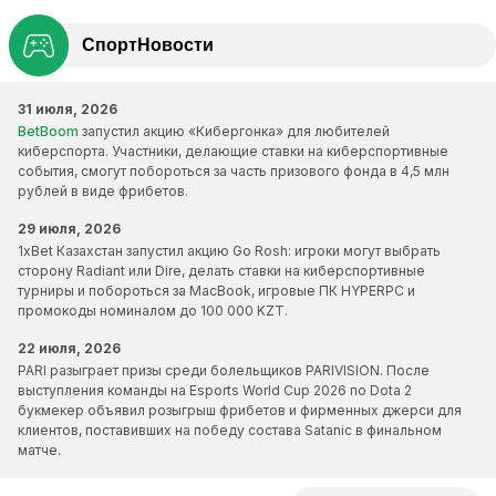
СпортНовости
31 июля, 2026
BetBoom
запустил акцию «Кибергонка» для любителей
киберспорта. Участники, делающие ставки на киберспортивные
события, смогут побороться за часть призового фонда в 4,5 млн
рублей в виде фрибетов.
29 июля, 2026
1xBet Казахстан запустил акцию Go Rosh: игроки могут выбрать
сторону Radiant или Dire, делать ставки на киберспортивные
турниры и побороться за MacBook, игровые ПК HYPERPC и
промокоды номиналом до 100 000 KZT.
22 июля, 2026
PARI разыграет призы среди болельщиков PARIVISION. После
выступления команды на Esports World Cup 2026 по Dota 2
букмекер объявил розыгрыш фрибетов и фирменных джерси для
клиентов, поставивших на победу состава Satanic в финальном
матче.