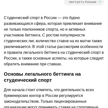
смотреть больше
Студенческий спорт в России — это бурно
развивающаяся сфера, которая привлекает внимание
не только поклонников спорта, но и активных
участников беттинга. С ростом популярности
студенческих лиг, количество ставок на их матчи также
увеличивается. В этой статье рассмотрим особенности
и правила легального беттинга на студенческий спорт в
России, а также основные аспекты, на которые следует
обратить внимание при ставках.
Основы легального беттинга на
студенческий спорт
Для начала стоит отметить, что деятельность всех
букмекерских контор в России регулируется
законодательством. Только лицензированные
организации могут принимать ставки на спортивные