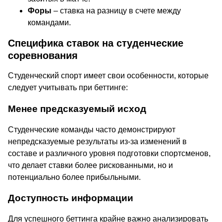
Форы
– ставка на разницу в счете между
командами.
Специфика ставок на студенческие
соревнования
Студенческий спорт имеет свои особенности, которые
следует учитывать при беттинге:
Менее предсказуемый исход
Студенческие команды часто демонстрируют
непредсказуемые результаты из-за изменений в
составе и различного уровня подготовки спортсменов,
что делает ставки более рискованными, но и
потенциально более прибыльными.
Доступность информации
Для успешного беттинга крайне важно анализировать