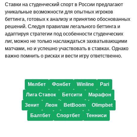
Ставки на студенческий спорт в России предлагают
уникальные возможности для опытных игроков
беттинга, готовых к анализу и принятию обоснованных
решений. Следуя правилам легального беттинга и
адаптируя стратегии под особенности студенческих
лиг, можно не только наслаждаться захватывающими
матчами, но и успешно участвовать в ставках. Однако
важно помнить о рисках и вести игру ответственно.
Мелбет
Фонбет
Winline
Pari
Лига Ставок
Бетсити
Марафон
Зенит
Леон
BetBoom
Olimpbet
Балтбет
Спортбет
Тенниси