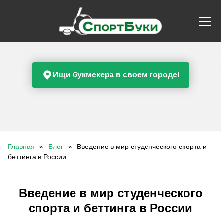
Ищи букмекера в своем городе!
Главная
»
Блог
»
Введение в мир студенческого спорта и
беттинга в России
Введение в мир студенческого
спорта и беттинга в России