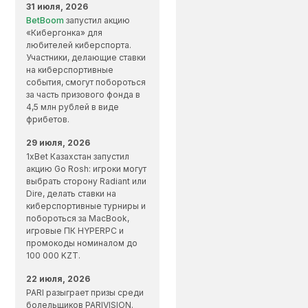
31 июля, 2026
BetBoom
запустил акцию
«Кибергонка» для
любителей киберспорта.
Участники, делающие ставки
на киберспортивные
события, смогут побороться
за часть призового фонда в
4,5 млн рублей в виде
фрибетов.
29 июля, 2026
1xBet Казахстан запустил
акцию Go Rosh: игроки могут
выбрать сторону Radiant или
Dire, делать ставки на
киберспортивные турниры и
побороться за MacBook,
игровые ПК HYPERPC и
промокоды номиналом до
100 000 KZT.
22 июля, 2026
PARI разыграет призы среди
болельщиков PARIVISION.