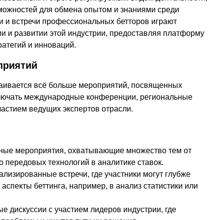
можностей для обмена опытом и знаниями среди
 и встречи профессиональных бетторов играют
и и развитии этой индустрии, предоставляя платформу
ратегий и инноваций.
приятий
раивается всё больше мероприятий, посвященных
включать международные конференции, региональные
частием ведущих экспертов отрасли.
ые мероприятия, охватывающие множество тем от
о передовых технологий в аналитике ставок.
лизированные встречи, где участники могут глубже
 аспекты беттинга, например, в анализ статистики или
е дискуссии с участием лидеров индустрии, где