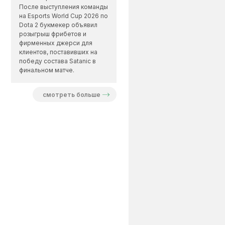
После выступления команды
на Esports World Cup 2026 по
Dota 2 букмекер объявил
розыгрыш фрибетов и
фирменных джерси для
клиентов, поставивших на
победу состава Satanic в
финальном матче.
смотреть больше