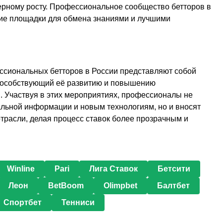
ерному росту. Профессиональное сообщество бетторов в
кие площадки для обмена знаниями и лучшими
ссиональных бетторов в России представляют собой
пособствующий её развитию и повышению
 Участвуя в этих мероприятиях, профессионалы не
уальной информации и новым технологиям, но и вносят
отрасли, делая процесс ставок более прозрачным и
Winline
Pari
Лига Ставок
Бетсити
Леон
BetBoom
Olimpbet
Балтбет
Спортбет
Тенниси