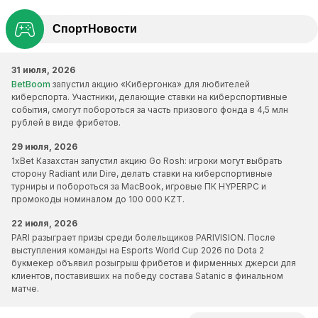
СпортНовости
31 июля, 2026
BetBoom
запустил акцию «Кибергонка» для любителей
киберспорта. Участники, делающие ставки на киберспортивные
события, смогут побороться за часть призового фонда в 4,5 млн
рублей в виде фрибетов.
29 июля, 2026
1xBet Казахстан запустил акцию Go Rosh: игроки могут выбрать
сторону Radiant или Dire, делать ставки на киберспортивные
турниры и побороться за MacBook, игровые ПК HYPERPC и
промокоды номиналом до 100 000 KZT.
22 июля, 2026
PARI разыграет призы среди болельщиков PARIVISION. После
выступления команды на Esports World Cup 2026 по Dota 2
букмекер объявил розыгрыш фрибетов и фирменных джерси для
клиентов, поставивших на победу состава Satanic в финальном
матче.