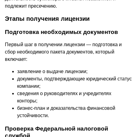
подлежит пресечению.
Этапы получения лицензии
Подготовка необходимых документов
Первый шаг в получении лицензии — подготовка и
сбор необходимого пакета документов, который
включает:
заявление о выдаче лицензии;
документы, подтверждающие юридический статус
компании;
сведения о руководителях и учредителях
конторы;
бизнес-план и доказательства финансовой
устойчивости.
Проверка Федеральной налоговой
службой