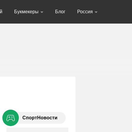
й
Букмекеры
Блог
Россия
СпортНовости