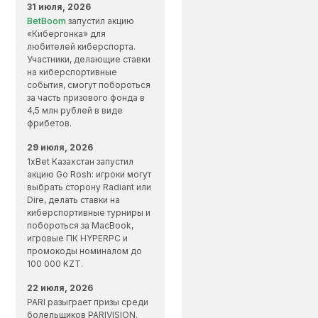
31 июля, 2026
BetBoom
запустил акцию
«Кибергонка» для
любителей киберспорта.
Участники, делающие ставки
на киберспортивные
события, смогут побороться
за часть призового фонда в
4,5 млн рублей в виде
фрибетов.
29 июля, 2026
1xBet Казахстан запустил
акцию Go Rosh: игроки могут
выбрать сторону Radiant или
Dire, делать ставки на
киберспортивные турниры и
побороться за MacBook,
игровые ПК HYPERPC и
промокоды номиналом до
100 000 KZT.
22 июля, 2026
PARI разыграет призы среди
болельщиков PARIVISION.