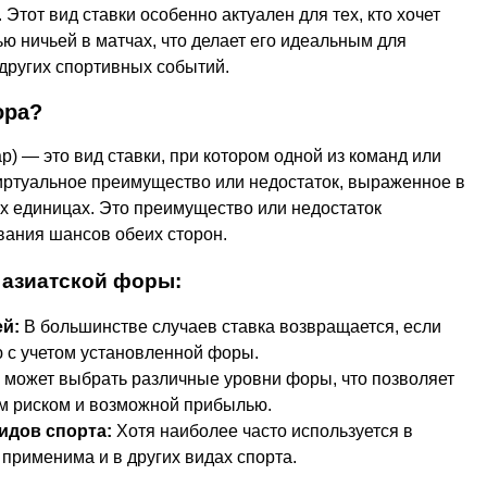
Этот вид ставки особенно актуален для тех, кто хочет
ю ничьей в матчах, что делает его идеальным для
 других спортивных событий.
ора?
p) — это вид ставки, при котором одной из команд или
иртуальное преимущество или недостаток, выраженное в
ых единицах. Это преимущество или недостаток
вания шансов обеих сторон.
 азиатской форы:
ей:
В большинстве случаев ставка возвращается, если
 с учетом установленной форы.
 может выбрать различные уровни форы, что позволяет
м риском и возможной прибылью.
идов спорта:
Хотя наиболее часто используется в
 применима и в других видах спорта.