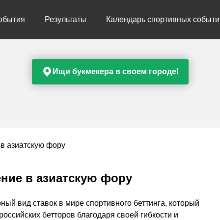
обытия
Результаты
Календарь спортивных событи
Ищи букмекера в своем городе!
в азиатскую фору
ние в азиатскую фору
ный вид ставок в мире спортивного беттинга, который
российских бетторов благодаря своей гибкости и