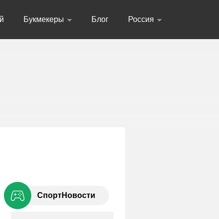
й
Букмекеры
Блог
Россия
СпортНовости