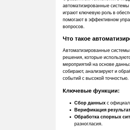
автоматизированные системы 
играют ключевую роль в обеспе
помогают в эффективном упр
вопросов.
Что такое автоматизи
Автоматизированные системы 
решения, которые используют
мероприятий на основе данных
собирают, анализируют и обра
событий с высокой точностью.
Ключевые функции:
Сбор данных
с официал
Верификация результа
Обработка спорных си
разногласия.