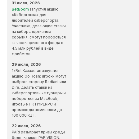
31 июля, 2026
BetBoom
запустил акцию
«Кибергонка» для
любителей киберспорта.
Участники, делающие ставки
на киберспортивные
события, смогут побороться
за часть призового фонда в
4,5 млн рублей в виде
фрибетов.
29 июля, 2026
1xBet Казахстан запустил
акцию Go Rosh: игроки могут
выбрать сторону Radiant или
Dire, делать ставки на
киберспортивные турниры и
побороться за MacBook,
игровые ПК HYPERPC и
промокоды номиналом до
100 000 KZT.
22 июля, 2026
PARI разыграет призы среди
болельщиков PARIVISION.