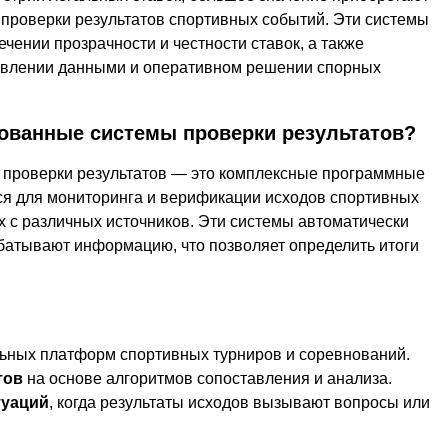
проверки результатов спортивных событий. Эти системы
чении прозрачности и честности ставок, а также
авлении данными и оперативном решении спорных
рованные системы проверки результатов?
проверки результатов — это комплексные программные
ся для мониторинга и верификации исходов спортивных
 с различных источников. Эти системы автоматически
батывают информацию, что позволяет определить итоги
ьных платформ спортивных турниров и соревнований.
тов
на основе алгоритмов сопоставления и анализа.
туаций
, когда результаты исходов вызывают вопросы или