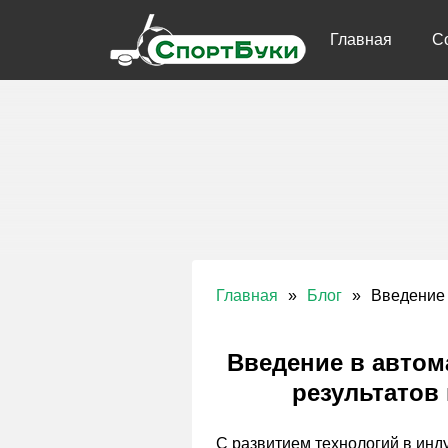
Главная
С
Главная
»
Блог
»
Введение 
Введение в авто
результатов
С развитием технологий в инд