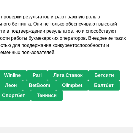
проверки результатов играют важную роль в
ного беттинга. Они не только обеспечивают высокий
ти в подтверждении результатов, но и способствуют
ти работы букмекерских операторов. Внедрение таких
остью для поддержания конкурентоспособности и
ременных пользователей.
Winline
Pari
Лига Ставок
Бетсити
Леон
BetBoom
Olimpbet
Балтбет
Спортбет
Тенниси