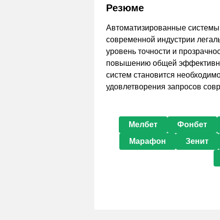
Резюме
Автоматизированные системы 
современной индустрии легаль
уровень точности и прозрачнос
повышению общей эффективнос
систем становится необходим
удовлетворения запросов сов
Мелбет
Фонбет
Марафон
Зенит