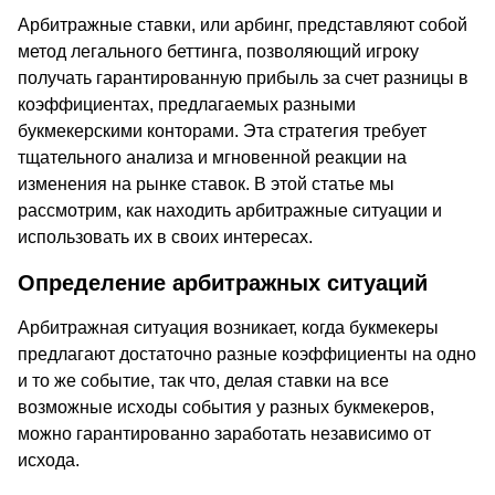
Арбитражные ставки, или арбинг, представляют собой
метод легального беттинга, позволяющий игроку
получать гарантированную прибыль за счет разницы в
коэффициентах, предлагаемых разными
букмекерскими конторами. Эта стратегия требует
тщательного анализа и мгновенной реакции на
изменения на рынке ставок. В этой статье мы
рассмотрим, как находить арбитражные ситуации и
использовать их в своих интересах.
Определение арбитражных ситуаций
Арбитражная ситуация возникает, когда букмекеры
предлагают достаточно разные коэффициенты на одно
и то же событие, так что, делая ставки на все
возможные исходы события у разных букмекеров,
можно гарантированно заработать независимо от
исхода.