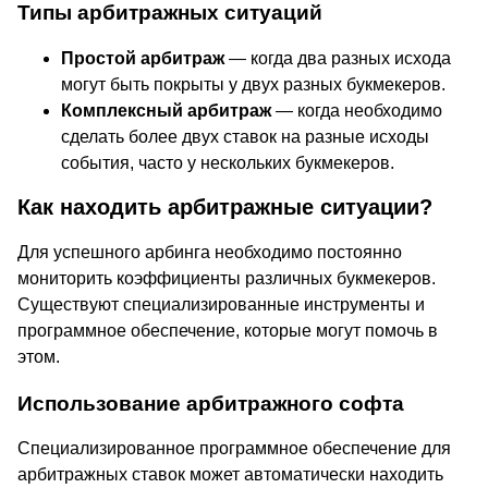
Типы арбитражных ситуаций
Простой арбитраж
— когда два разных исхода
могут быть покрыты у двух разных букмекеров.
Комплексный арбитраж
— когда необходимо
сделать более двух ставок на разные исходы
события, часто у нескольких букмекеров.
Как находить арбитражные ситуации?
Для успешного арбинга необходимо постоянно
мониторить коэффициенты различных букмекеров.
Существуют специализированные инструменты и
программное обеспечение, которые могут помочь в
этом.
Использование арбитражного софта
Специализированное программное обеспечение для
арбитражных ставок может автоматически находить