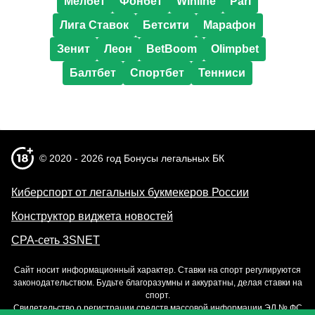
Мелбет
Фонбет
Winline
Pari
Лига Ставок
Бетсити
Марафон
Зенит
Леон
BetBoom
Olimpbet
Балтбет
Спортбет
Тенниси
© 2020 - 2026 год Бонусы легальных БК
Киберспорт от легальных букмекеров России
Конструктор виджета новостей
CPA-сеть 3SNET
Сайт носит информационный характер. Ставки на спорт регулируются
законодательством. Будьте благоразумны и аккуратны, делая ставки на
спорт.
Свидетельство о регистрации средств массовой информации ЭЛ № ФС