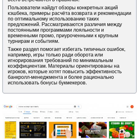
Пользователи найдут обзоры конкретных акций
кэшбека, примеры расчёта возврата и рекомендации
по оптимальному использованию таких
предложений. Рассматриваются различия между
постоянными программами лояльности и
временными промо, приуроченными к крупным
турнирам и событиям.
Также раздел помогает избегать типичных ошибок,
например, игры только ради оборота или
игнорирования требований по минимальным
коэффициентам. Материалы ориентированы на
игроков, которые хотят повысить эффективность
банкролл-менеджмента и более рационально
использовать бонусы букмекеров.