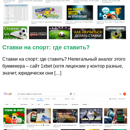
Ставки на спорт: где ставить?
Ставки на спорт: где ставить? Нелегальный аналог этого
букмекера – сайт 1xbet (хотя лицензии у контор разные,
значит, юридически они […]