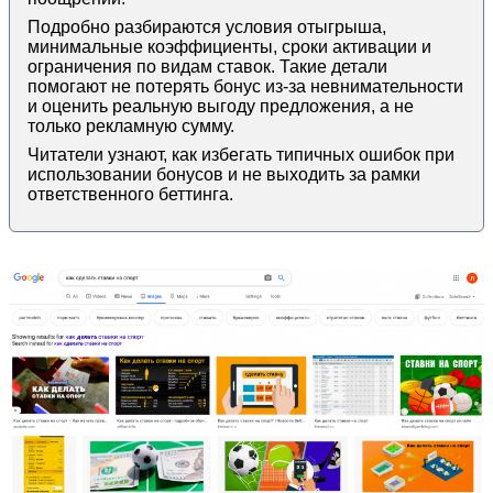
Подробно разбираются условия отыгрыша,
минимальные коэффициенты, сроки активации и
ограничения по видам ставок. Такие детали
помогают не потерять бонус из-за невнимательности
и оценить реальную выгоду предложения, а не
только рекламную сумму.
Читатели узнают, как избегать типичных ошибок при
использовании бонусов и не выходить за рамки
ответственного беттинга.