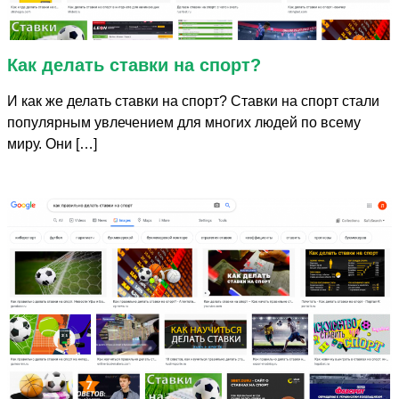
Как делать ставки на спорт?
И как же делать ставки на спорт? Ставки на спорт стали
популярным увлечением для многих людей по всему
миру. Они […]