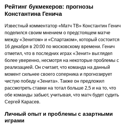
Рейтинг букмекеров: прогнозы
Константина Генича
Известный комментатор «Матч ТВ» Константин Генич
поделился своим мнением о предстоящем матче
между «Зенитом» и «Спартаком», который состоится
16 декабря в 20:00 по московскому времени. Генич
отметил, что в последних играх «Зенит» выглядел
более уверенно, несмотря на некоторые проблемы с
реализацией. Он считает, что команда на данный
момент сильнее своего соперника и прогнозирует
чистую победу «Зенита». Также он предложил
рассмотреть ставки на тотал больше 2,5 и на то, что
обе команды забьют, учитывая, что матч будет судить
Сергей Карасев.
Личный опыт и проблемы с азартными
играми