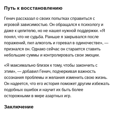
Путь к восстановлению
Генич рассказал о своих попытках справиться с
игровой зависимостью. Он обращался к психологу и
даже к целителю, но не нашел нужной поддержки. «Я
понял, что не судьба. Раньше я закрывался после
поражений, пил алкоголь и горевал в одиночестве», —
признался он. Однако сейчас он старается ставить
небольшие суммы и контролировать свои эмоции.
«Я максимально близок к тому, чтобы закончить с
этим», — добавил Генич, подчеркивая важность
осознания проблемы и желания изменить свою жизнь.
Он надеется, что его история поможет другим избежать
подобных ошибок и научит их быть более
осторожными в мире азартных игр.
Заключение