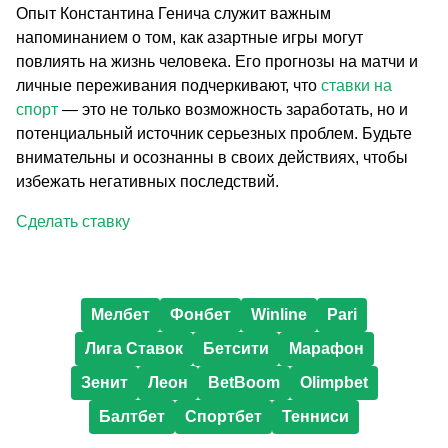
Опыт Константина Генича служит важным
напоминанием о том, как азартные игры могут
повлиять на жизнь человека. Его прогнозы на матчи и
личные переживания подчеркивают, что
ставки на
спорт
— это не только возможность заработать, но и
потенциальный источник серьезных проблем. Будьте
внимательны и осознанны в своих действиях, чтобы
избежать негативных последствий.
Сделать ставку
Мелбет
Фонбет
Winline
Pari
Лига Ставок
Бетсити
Марафон
Зенит
Леон
BetBoom
Olimpbet
Балтбет
Спортбет
Тенниси