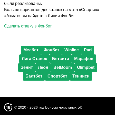
были реализованы.
Больше вариантов для ставок на матч «Спартак» –
«Ахмат» вы найдете в Линии Фонбет.
Сделать ставку в Фонбет
Мелбет
Фонбет
Winline
Pari
Лига Ставок
Бетсити
Марафон
Зенит
Леон
BetBoom
Olimpbet
Балтбет
Спортбет
Тенниси
© 2020 - 2026 год Бонусы легальных БК