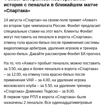
история с пенальти в ближайшем матче
«Спартака»
14 августа «Спартак» на своем поле примет «Ахмат»
во втором туре чемпионата России. Фонбет предлагает
специальные ставки на этот матч. Клиенты Фонбет
могут поставить на пенальти в ворота «Спартака»,
отмену гола красно-белых после применения системы
видеопомощи арбитрам, удаления игроков и тренера
красно-белых. Давайте рассмотрим Фонбет БК прогноз.
На то, что «Ахмат» пробьет пенальти, можно поставить
за 3.50, на два и более пенальти в ворота «Спартака»
– за 12.00, на отмену гола красно-белых после
применения VAR – за 4.00, на удаление игрока
московского клуба – за 5.50, на удаление тренера
«Спартака» Доменико Тедеско – за 8.00.
В первом туре РПЛ в ворота «Спартака» были
назначены 2 пенальти. Все одиннадцатиметровые