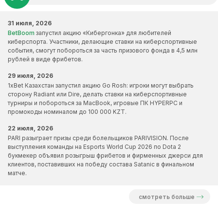
31 июля, 2026
BetBoom
запустил акцию «Кибергонка» для любителей
киберспорта. Участники, делающие ставки на киберспортивные
события, смогут побороться за часть призового фонда в 4,5 млн
рублей в виде фрибетов.
29 июля, 2026
1xBet Казахстан запустил акцию Go Rosh: игроки могут выбрать
сторону Radiant или Dire, делать ставки на киберспортивные
турниры и побороться за MacBook, игровые ПК HYPERPC и
промокоды номиналом до 100 000 KZT.
22 июля, 2026
PARI разыграет призы среди болельщиков PARIVISION. После
выступления команды на Esports World Cup 2026 по Dota 2
букмекер объявил розыгрыш фрибетов и фирменных джерси для
клиентов, поставивших на победу состава Satanic в финальном
матче.
смотреть больше