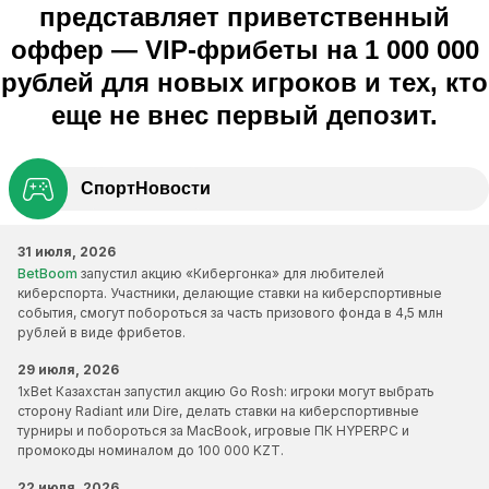
представляет приветственный
оффер — VIP-фрибеты на 1 000 000
рублей для новых игроков и тех, кто
еще не внес первый депозит.
СпортНовости
31 июля, 2026
BetBoom
запустил акцию «Кибергонка» для любителей
киберспорта. Участники, делающие ставки на киберспортивные
события, смогут побороться за часть призового фонда в 4,5 млн
рублей в виде фрибетов.
29 июля, 2026
1xBet Казахстан запустил акцию Go Rosh: игроки могут выбрать
сторону Radiant или Dire, делать ставки на киберспортивные
турниры и побороться за MacBook, игровые ПК HYPERPC и
промокоды номиналом до 100 000 KZT.
22 июля, 2026