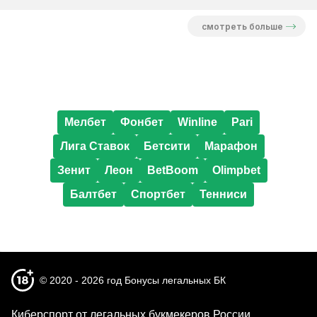
смотреть больше
Мелбет
Фонбет
Winline
Pari
Лига Ставок
Бетсити
Марафон
Зенит
Леон
BetBoom
Olimpbet
Балтбет
Спортбет
Тенниси
© 2020 - 2026 год Бонусы легальных БК
Киберспорт от легальных букмекеров России