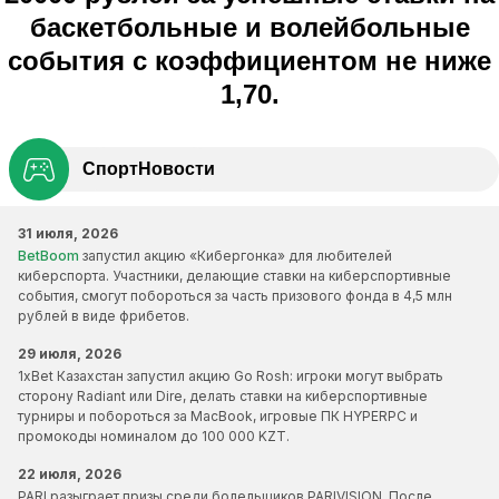
баскетбольные и волейбольные
события с коэффициентом не ниже
1,70.
СпортНовости
31 июля, 2026
BetBoom
запустил акцию «Кибергонка» для любителей
киберспорта. Участники, делающие ставки на киберспортивные
события, смогут побороться за часть призового фонда в 4,5 млн
рублей в виде фрибетов.
29 июля, 2026
1xBet Казахстан запустил акцию Go Rosh: игроки могут выбрать
сторону Radiant или Dire, делать ставки на киберспортивные
турниры и побороться за MacBook, игровые ПК HYPERPC и
промокоды номиналом до 100 000 KZT.
22 июля, 2026
PARI разыграет призы среди болельщиков PARIVISION. После