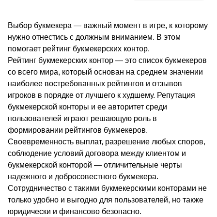
Выбор букмекера — важный момент в игре, к которому
нужно отнестись с должным вниманием. В этом
помогает рейтинг букмекерских контор.
Рейтинг букмекерских контор — это список букмекеров
со всего мира, который основан на среднем значении
наиболее востребованных рейтингов и отзывов
игроков в порядке от лучшего к худшему. Репутация
букмекерской конторы и ее авторитет среди
пользователей играют решающую роль в
формировании рейтингов букмекеров.
Своевременность выплат, разрешение любых споров,
соблюдение условий договора между клиентом и
букмекерской конторой — отличительные черты
надежного и добросовестного букмекера.
Сотрудничество с такими букмекерскими конторами не
только удобно и выгодно для пользователей, но также
юридически и финансово безопасно.