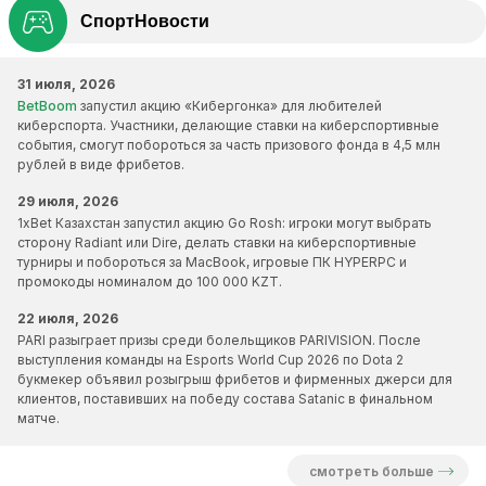
СпортНовости
31 июля, 2026
BetBoom
запустил акцию «Кибергонка» для любителей
киберспорта. Участники, делающие ставки на киберспортивные
события, смогут побороться за часть призового фонда в 4,5 млн
рублей в виде фрибетов.
29 июля, 2026
1xBet Казахстан запустил акцию Go Rosh: игроки могут выбрать
сторону Radiant или Dire, делать ставки на киберспортивные
турниры и побороться за MacBook, игровые ПК HYPERPC и
промокоды номиналом до 100 000 KZT.
22 июля, 2026
PARI разыграет призы среди болельщиков PARIVISION. После
выступления команды на Esports World Cup 2026 по Dota 2
букмекер объявил розыгрыш фрибетов и фирменных джерси для
клиентов, поставивших на победу состава Satanic в финальном
матче.
смотреть больше