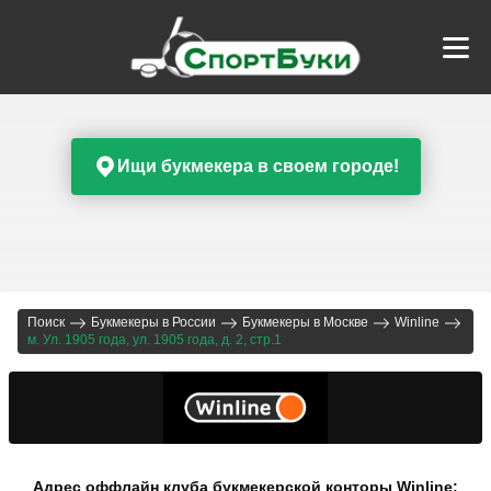
Ищи букмекера в своем городе!
Поиск
Букмекеры в России
Букмекеры в Москве
Winline
м. Ул. 1905 года, ул. 1905 года, д. 2, стр.1
Адрес оффлайн клуба букмекерской конторы Winline: