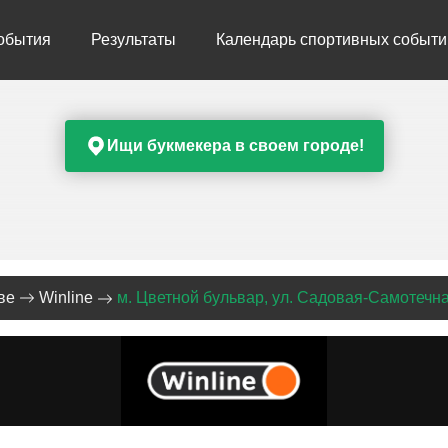
обытия
Результаты
Календарь спортивных событи
Ищи букмекера в своем городе!
ве
Winline
м. Цветной бульвар, ул. Садовая-Самотечная,