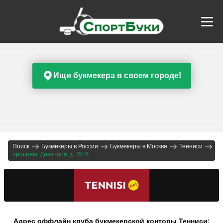
Ищи букмекера в своем городе!
Поиск
Букмекеры в России
Букмекеры в Москве
Тенниси
проспект Доватора, д. 20 б
Адрес оффлайн клуба букмекерской конторы Тенниси: