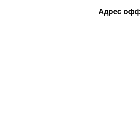
Адрес офф