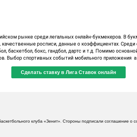
ийском рынке среди легальных онлайн-букмекеров. В бук
, качественные росписи, данные о коэффициентах. Среди
бол, баскетбол, бокс, гандбол, дартс и т.д. Помимо основ
ов. Выбор спортивных событий мобильного приложения ан
Сделать ставку в Лига Ставок онлайн
аскетбольного клуба «Зенит». Стороны подписали соглашение о со