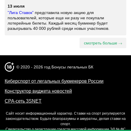
13 июля
”Лига Ставок”
представила новую акцию для
пользователей, которые еще ни разу не покупали
лотерейные билеты. Каждый месяц букмекер будет
разыгрывать 40 000 рублей среди новых участников.
смотреть больше
© 2020 - 2026 год Бонусы легальных БК
Киберспорт от легальных букмекеров России
Конструктор виджета новостей
CPA-сеть 3SNET
Сайт носит информационный характер. Ставки на спорт регулируются
законодательством. Будьте благоразумны и аккуратны, делая ставки на
спорт.
Свидетельство о регистрации средств массовой информации ЭЛ № ФС