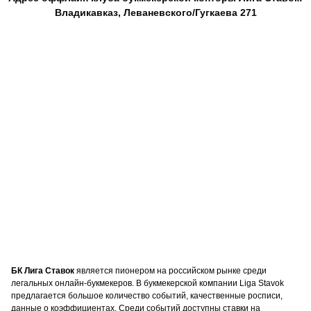
Владикавказ, Леваневского/Гугкаева 271
БК Лига Ставок
является пионером на российском рынке среди
легальных онлайн-букмекеров. В букмекерской компании Liga Stavok
предлагается большое количество событий, качественные росписи,
данные о коэффициентах. Среди событий доступны ставки на