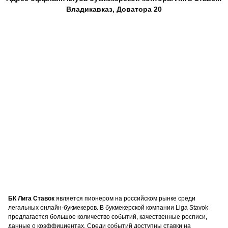
Владикавказ, Доватора 20
БК Лига Ставок
является пионером на российском рынке среди
легальных онлайн-букмекеров. В букмекерской компании Liga Stavok
предлагается большое количество событий, качественные росписи,
данные о коэффициентах. Среди событий доступны ставки на