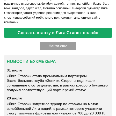
различные виды спорта: футбол, хоккей, теннис, волейбол, баскетбол,
бокс, гандбол, дартс и т.д. Помимо основной ПК-версии букмекер Лига
Ставок предлагает удобное решение для смартфонов. Выбор
спортивных событий мобильного приложения аналогичен сайту
компании.
Сделать ставку в Лига Ставок онлайн
Найти еще
НОВОСТИ БУКМЕКЕРА
31 июля
«Лига Ставок» стала премиальным партнером
баскетбольного клуба «Зенит». Стороны подписали
соглашение о сотрудничестве, в рамках которого букмекер
получил соответствующий партнерский статус.
29 июля
«Лига Ставок» запустила турнир по ставкам на матчи
волейбольной Лиги наций, в рамках которого участники
смогут получить фрибеты номиналом от 700 до 20 000 ₽.