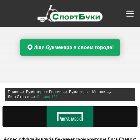
Ищи букмекера в своем городе!
Поиск
Букмекеры в России
Букмекеры в Москве
Лига Ставок
Ленина 131
Адрес оффлайн клуба букмекерской конторы Лига Ставок: